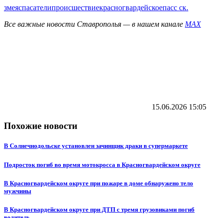
змея
спасатели
происшествие
красногвардейское
пасс ск.
Все важные новости Ставрополья — в нашем канале
MAX
15.06.2026
15:05
Похожие новости
В Солнечнодольске установлен зачинщик драки в супермаркете
Подросток погиб во время мотокросса в Красногвардейском округе
В Красногвардейском округе при пожаре в доме обнаружено тело
мужчины
В Красногвардейском округе при ДТП с тремя грузовиками погиб
водитель