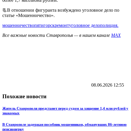
более 1,7 миллиона рублей.
📃В отношении фигуранта возбуждено уголовное дело по
статье «Мошенничество».
мошенничество
пятигорск
ремонт
уголовное дело
полиция.
Все важные новости Ставрополья — в нашем канале
MAX
08.06.2026
12:55
Похожие новости
Житель Ставрополя предстанет перед судом за хищение 1,4 млн рублей у
знакомых
В Ставрополе задержан пособник мошенников, обманувших 86-летнюю
пенсионерку