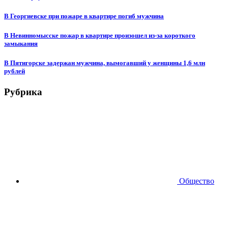
В Георгиевске при пожаре в квартире погиб мужчина
В Невинномысске пожар в квартире произошел из-за короткого
замыкания
В Пятигорске задержан мужчина, вымогавший у женщины 1,6 млн
рублей
Рубрика
Общество