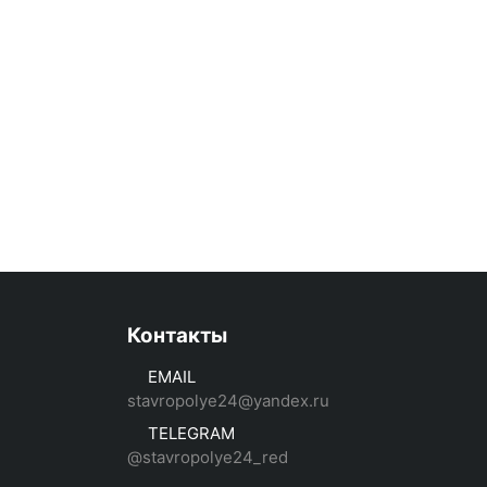
Контакты
EMAIL
stavropolye24@yandex.ru
TELEGRAM
@stavropolye24_red