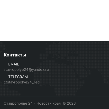
Контакты
EMAIL
stavropolye24@yandex.ru
TELEGRAM
@stavropolye24_red
Ставрополье 24 - Новости края
© 2026